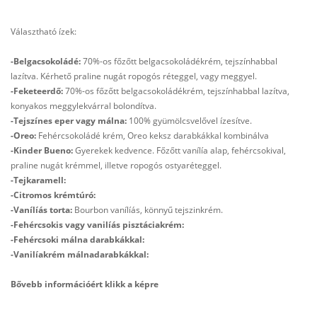
Választható ízek:
-Belgacsokoládé:
70%-os főzőtt belgacsokoládékrém, tejszínhabbal
lazítva. Kérhető praline nugát ropogós réteggel, vagy meggyel.
-Feketeerdő:
70%-os főzőtt belgacsokoládékrém, tejszínhabbal lazítva,
konyakos meggylekvárral bolondítva.
-Tejszínes eper vagy málna:
100% gyümölcsvelővel ízesítve.
-Oreo:
Fehércsokoládé krém, Oreo keksz darabkákkal kombinálva
-Kinder Bueno:
Gyerekek kedvence. Főzőtt vanílía alap, fehércsokival,
praline nugát krémmel, illetve ropogós ostyaréteggel.
-Tejkaramell:
-Citromos krémtúró:
-Vanílíás torta:
Bourbon vanílíás, könnyű tejszinkrém.
-Fehércsokis vagy vanilíás pisztáciakrém:
-Fehércsoki málna darabkákkal:
-Vanilíakrém málnadarabkákkal:
Bővebb információért klikk a képre