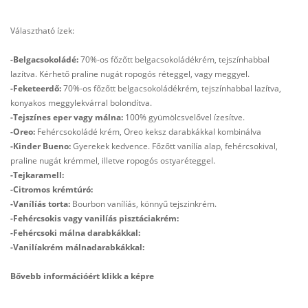
Választható ízek:
-Belgacsokoládé:
70%-os főzőtt belgacsokoládékrém, tejszínhabbal
lazítva. Kérhető praline nugát ropogós réteggel, vagy meggyel.
-Feketeerdő:
70%-os főzőtt belgacsokoládékrém, tejszínhabbal lazítva,
konyakos meggylekvárral bolondítva.
-Tejszínes eper vagy málna:
100% gyümölcsvelővel ízesítve.
-Oreo:
Fehércsokoládé krém, Oreo keksz darabkákkal kombinálva
-Kinder Bueno:
Gyerekek kedvence. Főzőtt vanílía alap, fehércsokival,
praline nugát krémmel, illetve ropogós ostyaréteggel.
-Tejkaramell:
-Citromos krémtúró:
-Vanílíás torta:
Bourbon vanílíás, könnyű tejszinkrém.
-Fehércsokis vagy vanilíás pisztáciakrém:
-Fehércsoki málna darabkákkal:
-Vanilíakrém málnadarabkákkal:
Bővebb információért klikk a képre