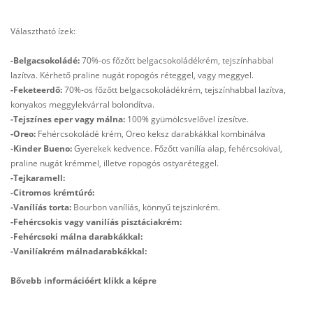
Választható ízek:
-Belgacsokoládé:
70%-os főzőtt belgacsokoládékrém, tejszínhabbal
lazítva. Kérhető praline nugát ropogós réteggel, vagy meggyel.
-Feketeerdő:
70%-os főzőtt belgacsokoládékrém, tejszínhabbal lazítva,
konyakos meggylekvárral bolondítva.
-Tejszínes eper vagy málna:
100% gyümölcsvelővel ízesítve.
-Oreo:
Fehércsokoládé krém, Oreo keksz darabkákkal kombinálva
-Kinder Bueno:
Gyerekek kedvence. Főzőtt vanílía alap, fehércsokival,
praline nugát krémmel, illetve ropogós ostyaréteggel.
-Tejkaramell:
-Citromos krémtúró:
-Vanílíás torta:
Bourbon vanílíás, könnyű tejszinkrém.
-Fehércsokis vagy vanilíás pisztáciakrém:
-Fehércsoki málna darabkákkal:
-Vanilíakrém málnadarabkákkal:
Bővebb információért klikk a képre