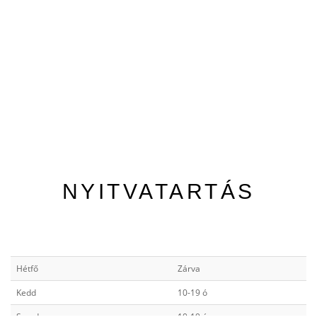
NYITVATARTÁS
Hétfő
Zárva
Kedd
10-19 ó
Szerda
10-19 ó