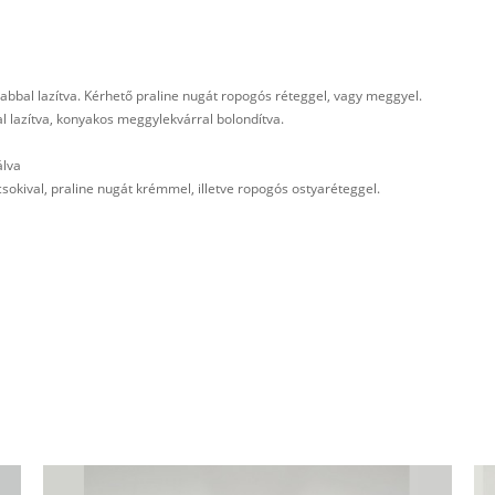
bbal lazítva. Kérhető praline nugát ropogós réteggel, vagy meggyel.
 lazítva, konyakos meggylekvárral bolondítva.
álva
csokival, praline nugát krémmel, illetve ropogós ostyaréteggel.