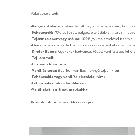
Választható ízek:
-Belgacsokoládé:
70%-os főzőtt belgacsokoládékrém, tejszínha
-Feketeerdő:
70%-os főzőtt belgacsokoládékrém, tejszínhabbal
-Tejszínes eper vagy málna:
100% gyümölcsvelővel ízesítve.
-Oreo:
Fehércsokoládé krém, Oreo keksz darabkákkal kombin
-Kinder Bueno:
Gyerekek kedvence. Főzőtt vanílía alap, fehér
-Tejkaramell:
-Citromos krémtúró:
-Vanílíás torta:
Bourbon vanílíás, könnyű tejszinkrém.
-Fehércsokis vagy vanilíás pisztáciakrém:
-Fehércsoki málna darabkákkal:
-Vanilíakrém málnadarabkákkal:
Bővebb információért klikk a képre