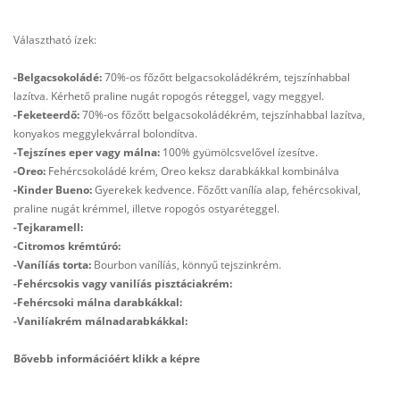
Választható ízek:
-Belgacsokoládé:
70%-os főzőtt belgacsokoládékrém, tejszínhabbal
lazítva. Kérhető praline nugát ropogós réteggel, vagy meggyel.
-Feketeerdő:
70%-os főzőtt belgacsokoládékrém, tejszínhabbal lazítva,
konyakos meggylekvárral bolondítva.
-Tejszínes eper vagy málna:
100% gyümölcsvelővel ízesítve.
-Oreo:
Fehércsokoládé krém, Oreo keksz darabkákkal kombinálva
-Kinder Bueno:
Gyerekek kedvence. Főzőtt vanílía alap, fehércsokival,
praline nugát krémmel, illetve ropogós ostyaréteggel.
-Tejkaramell:
-Citromos krémtúró:
-Vanílíás torta:
Bourbon vanílíás, könnyű tejszinkrém.
-Fehércsokis vagy vanilíás pisztáciakrém:
-Fehércsoki málna darabkákkal:
-Vanilíakrém málnadarabkákkal:
Bővebb információért klikk a képre