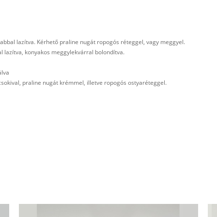
bbal lazítva. Kérhető praline nugát ropogós réteggel, vagy meggyel.
 lazítva, konyakos meggylekvárral bolondítva.
álva
csokival, praline nugát krémmel, illetve ropogós ostyaréteggel.