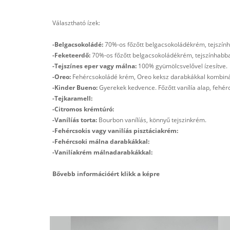
Választható ízek:
-Belgacsokoládé:
70%-os főzőtt belgacsokoládékrém, tejszínha
-Feketeerdő:
70%-os főzőtt belgacsokoládékrém, tejszínhabbal
-Tejszínes eper vagy málna:
100% gyümölcsvelővel ízesítve.
-Oreo:
Fehércsokoládé krém, Oreo keksz darabkákkal kombin
-Kinder Bueno:
Gyerekek kedvence. Főzőtt vanílía alap, fehér
-Tejkaramell:
-Citromos krémtúró:
-Vanílíás torta:
Bourbon vanílíás, könnyű tejszinkrém.
-Fehércsokis vagy vanilíás pisztáciakrém:
-Fehércsoki málna darabkákkal:
-Vanilíakrém málnadarabkákkal:
Bővebb információért klikk a képre