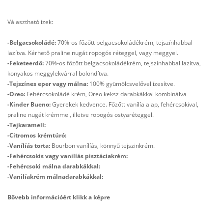
Választható ízek:
-Belgacsokoládé:
70%-os főzőtt belgacsokoládékrém, tejszínhabbal
lazítva. Kérhető praline nugát ropogós réteggel, vagy meggyel.
-Feketeerdő:
70%-os főzőtt belgacsokoládékrém, tejszínhabbal lazítva,
konyakos meggylekvárral bolondítva.
-Tejszínes eper vagy málna:
100% gyümölcsvelővel ízesítve.
-Oreo:
Fehércsokoládé krém, Oreo keksz darabkákkal kombinálva
-Kinder Bueno:
Gyerekek kedvence. Főzőtt vanílía alap, fehércsokival,
praline nugát krémmel, illetve ropogós ostyaréteggel.
-Tejkaramell:
-Citromos krémtúró:
-Vanílíás torta:
Bourbon vanílíás, könnyű tejszinkrém.
-Fehércsokis vagy vanilíás pisztáciakrém:
-Fehércsoki málna darabkákkal:
-Vanilíakrém málnadarabkákkal:
Bővebb információért klikk a képre