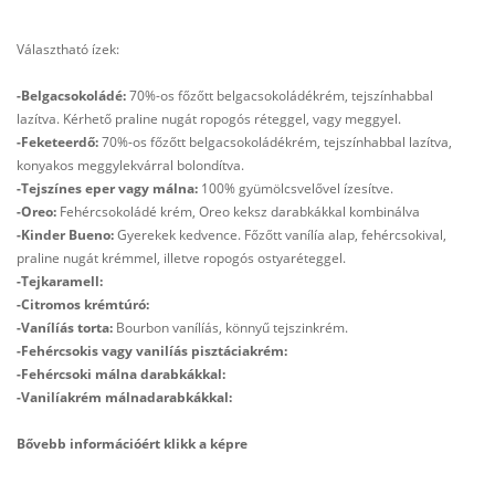
Választható ízek:
-Belgacsokoládé:
70%-os főzőtt belgacsokoládékrém, tejszínhabbal
lazítva. Kérhető praline nugát ropogós réteggel, vagy meggyel.
-Feketeerdő:
70%-os főzőtt belgacsokoládékrém, tejszínhabbal lazítva,
konyakos meggylekvárral bolondítva.
-Tejszínes eper vagy málna:
100% gyümölcsvelővel ízesítve.
-Oreo:
Fehércsokoládé krém, Oreo keksz darabkákkal kombinálva
-Kinder Bueno:
Gyerekek kedvence. Főzőtt vanílía alap, fehércsokival,
praline nugát krémmel, illetve ropogós ostyaréteggel.
-Tejkaramell:
-Citromos krémtúró:
-Vanílíás torta:
Bourbon vanílíás, könnyű tejszinkrém.
-Fehércsokis vagy vanilíás pisztáciakrém:
-Fehércsoki málna darabkákkal:
-Vanilíakrém málnadarabkákkal:
Bővebb információért klikk a képre