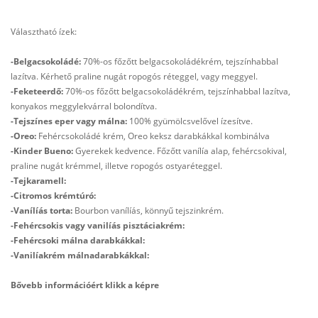
Választható ízek:
-Belgacsokoládé:
70%-os főzőtt belgacsokoládékrém, tejszínhabbal
lazítva. Kérhető praline nugát ropogós réteggel, vagy meggyel.
-Feketeerdő:
70%-os főzőtt belgacsokoládékrém, tejszínhabbal lazítva,
konyakos meggylekvárral bolondítva.
-Tejszínes eper vagy málna:
100% gyümölcsvelővel ízesítve.
-Oreo:
Fehércsokoládé krém, Oreo keksz darabkákkal kombinálva
-Kinder Bueno:
Gyerekek kedvence. Főzőtt vanílía alap, fehércsokival,
praline nugát krémmel, illetve ropogós ostyaréteggel.
-Tejkaramell:
-Citromos krémtúró:
-Vanílíás torta:
Bourbon vanílíás, könnyű tejszinkrém.
-Fehércsokis vagy vanilíás pisztáciakrém:
-Fehércsoki málna darabkákkal:
-Vanilíakrém málnadarabkákkal:
Bővebb információért klikk a képre