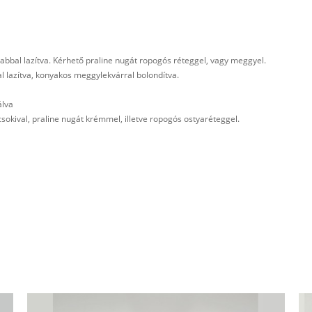
bbal lazítva. Kérhető praline nugát ropogós réteggel, vagy meggyel.
 lazítva, konyakos meggylekvárral bolondítva.
álva
csokival, praline nugát krémmel, illetve ropogós ostyaréteggel.