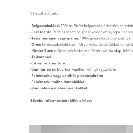
Választható ízek:
-Belgacsokoládé:
70%-os főzőtt belgacsokoládékrém, tejszínha
-Feketeerdő:
70%-os főzőtt belgacsokoládékrém, tejszínhabbal
-Tejszínes eper vagy málna:
100% gyümölcsvelővel ízesítve.
-Oreo:
Fehércsokoládé krém, Oreo keksz darabkákkal kombin
-Kinder Bueno:
Gyerekek kedvence. Főzőtt vanílía alap, fehér
-Tejkaramell:
-Citromos krémtúró:
-Vanílíás torta:
Bourbon vanílíás, könnyű tejszinkrém.
-Fehércsokis vagy vanilíás pisztáciakrém:
-Fehércsoki málna darabkákkal:
-Vanilíakrém málnadarabkákkal:
Bővebb információért klikk a képre