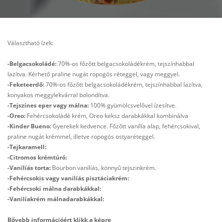
Választható ízek:
-Belgacsokoládé:
70%-os főzőtt belgacsokoládékrém, tejszínhabbal
lazítva. Kérhető praline nugát ropogós réteggel, vagy meggyel.
-Feketeerdő:
70%-os főzőtt belgacsokoládékrém, tejszínhabbal lazítva,
konyakos meggylekvárral bolondítva.
-Tejszínes eper vagy málna:
100% gyümölcsvelővel ízesítve.
-Oreo:
Fehércsokoládé krém, Oreo keksz darabkákkal kombinálva
-Kinder Bueno:
Gyerekek kedvence. Főzőtt vanílía alap, fehércsokival,
praline nugát krémmel, illetve ropogós ostyaréteggel.
-Tejkaramell:
-Citromos krémtúró:
-Vanílíás torta:
Bourbon vanílíás, könnyű tejszinkrém.
-Fehércsokis vagy vanilíás pisztáciakrém:
-Fehércsoki málna darabkákkal:
-Vanilíakrém málnadarabkákkal:
Bővebb információért klikk a képre