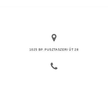
1025 BP. PUSZTASZERI ÚT 28
06 30 250 2415
HERICSMATE@GMAIL.COM