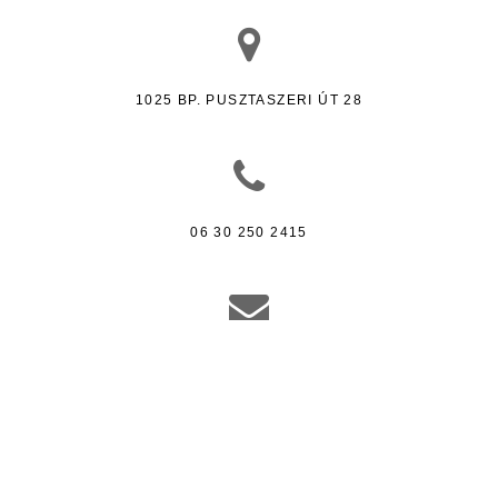
1025 BP. PUSZTASZERI ÚT 28
06 30 250 2415
HERICSMATE@GMAIL.COM
HÉRICS CAKE SHOP