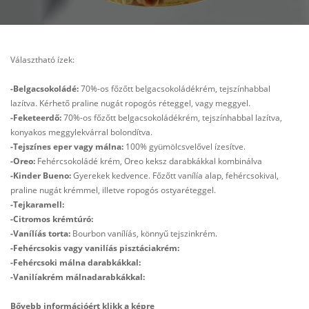
Választható ízek:
-Belgacsokoládé:
70%-os főzőtt belgacsokoládékrém, tejszínhabbal
lazítva. Kérhető praline nugát ropogós réteggel, vagy meggyel.
-Feketeerdő:
70%-os főzőtt belgacsokoládékrém, tejszínhabbal lazítva,
konyakos meggylekvárral bolondítva.
-Tejszínes eper vagy málna:
100% gyümölcsvelővel ízesítve.
-Oreo:
Fehércsokoládé krém, Oreo keksz darabkákkal kombinálva
-Kinder Bueno:
Gyerekek kedvence. Főzőtt vanílía alap, fehércsokival,
praline nugát krémmel, illetve ropogós ostyaréteggel.
-Tejkaramell:
-Citromos krémtúró:
-Vanílíás torta:
Bourbon vanílíás, könnyű tejszinkrém.
-Fehércsokis vagy vanilíás pisztáciakrém:
-Fehércsoki málna darabkákkal:
-Vanilíakrém málnadarabkákkal:
Bővebb információért klikk a képre