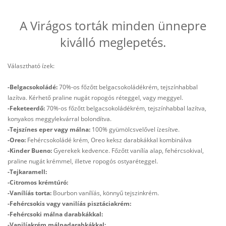
A Virágos torták minden ünnepre
kiválló meglepetés.
Választható ízek:
-Belgacsokoládé:
70%-os főzőtt belgacsokoládékrém, tejszínhabbal
lazítva. Kérhető praline nugát ropogós réteggel, vagy meggyel.
-Feketeerdő:
70%-os főzőtt belgacsokoládékrém, tejszínhabbal lazítva,
konyakos meggylekvárral bolondítva.
-Tejszínes eper vagy málna:
100% gyümölcsvelővel ízesítve.
-Oreo:
Fehércsokoládé krém, Oreo keksz darabkákkal kombinálva
-Kinder Bueno:
Gyerekek kedvence. Főzőtt vanílía alap, fehércsokival,
praline nugát krémmel, illetve ropogós ostyaréteggel.
-Tejkaramell:
-Citromos krémtúró:
-Vanílíás torta:
Bourbon vanílíás, könnyű tejszinkrém.
-Fehércsokis vagy vanilíás pisztáciakrém:
-Fehércsoki málna darabkákkal:
-Vanilíakrém málnadarabkákkal: