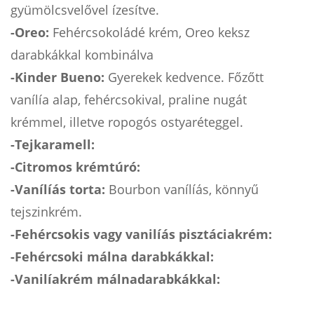
gyümölcsvelővel ízesítve.
-Oreo:
Fehércsokoládé krém, Oreo keksz
darabkákkal kombinálva
-Kinder Bueno:
Gyerekek kedvence. Főzőtt
vanílía alap, fehércsokival, praline nugát
krémmel, illetve ropogós ostyaréteggel.
-Tejkaramell:
-Citromos krémtúró:
-Vanílíás torta:
Bourbon vanílíás, könnyű
tejszinkrém.
-Fehércsokis vagy vanilíás pisztáciakrém:
-Fehércsoki málna darabkákkal:
-Vanilíakrém málnadarabkákkal: