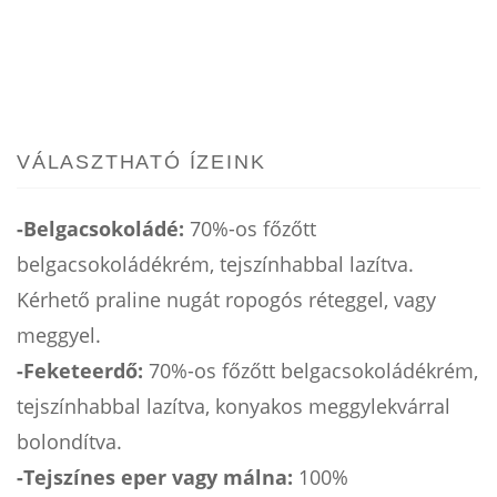
VÁLASZTHATÓ ÍZEINK
-Belgacsokoládé:
70%-os főzőtt
belgacsokoládékrém, tejszínhabbal lazítva.
Kérhető praline nugát ropogós réteggel, vagy
meggyel.
-Feketeerdő:
70%-os főzőtt belgacsokoládékrém,
tejszínhabbal lazítva, konyakos meggylekvárral
bolondítva.
-Tejszínes eper vagy málna:
100%